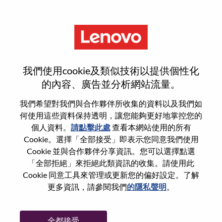
功能
Senior Product Manager – AI
我們使用cookie及類似技術以提供個性化
Platforms And Hybrid Cloud
的內容、廣告並分析網站流量。
我們希望對我們與合作夥伴所收集的資料以及我們如
何使用這些資料保持透明，讓您能夠更好地掌控您的
個人資料。
請點擊此處
查看本網站使用的所有
Cookie。選擇「全部接受」即表示您同意我們使用
一般信息
Cookie 並與合作夥伴分享資訊。您可以選擇點選
「全部拒絕」來拒絕此類資訊的收集。請使用此
Cookie 同意工具來管理或更新您的偏好設定。了解
參考編號
WD00100028
更多資訊，請參閱我們
的隱私聲明
。
職業領域：
產品管理
國家/地區：
羅馬尼亞
全都接受