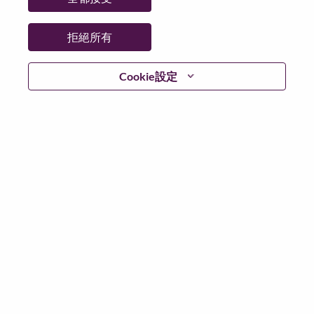
城市：
Bucharest
更多地點：
Romania
拒絕所有
日期：
週二, 六月 9, 2026
工作時間：
Full-time
Cookie設定
Additional Locations
:
* Romania
在 Lenovo 工作的好處
We are Lenovo. We do what we say. We own what we do.
We WOW our customers.
Lenovo is a US$83 billion revenue global technology
powerhouse, ranked #153 in the Fortune Global 500, and
serving millions of customers every day in 180 markets.
Focused on a bold vision to deliver Smarter Technology
for All, Lenovo has built on its success as the world’s