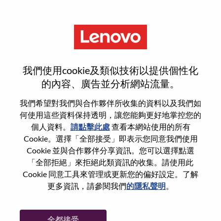
功能
Gerente De Serviços Sr
我們使用cookie及類似技術以提供個性化
的內容、廣告並分析網站流量。
我們希望對我們與合作夥伴所收集的資料以及我們如
何使用這些資料保持透明，讓您能夠更好地掌控您的
一般信息
個人資料。
請點擊此處
查看本網站使用的所有
Cookie。選擇「全部接受」即表示您同意我們使用
Cookie 並與合作夥伴分享資訊。您可以選擇點選
參考編號
WD00099815
「全部拒絕」來拒絕此類資訊的收集。請使用此
職業領域：
資訊科技
Cookie 同意工具來管理或更新您的偏好設定。了解
國家/地區：
巴西
更多資訊，請參閱我們
的隱私聲明
。
州/省/縣：
São Paulo
城市：
Sao Paulo
全都接受