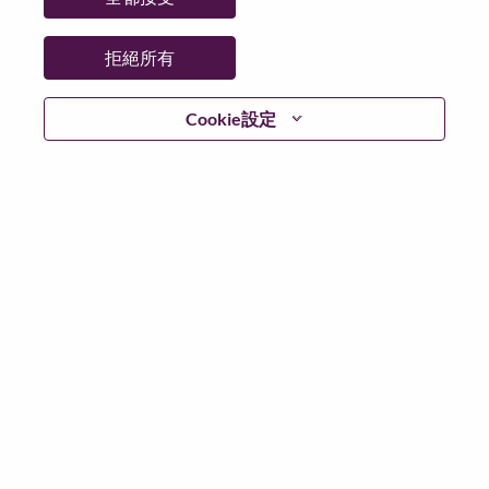
更多地點：
Brazil
日期：
週一, 六月 1, 2026
拒絕所有
工作時間：
Full-time
Cookie設定
Additional Locations
:
* Brazil - São Paulo - São Paulo
* Brazil - São Paulo - Sao Paulo
在 Lenovo 工作的好處
We are Lenovo. We do what we say. We own what we do.
We WOW our customers.
Lenovo is a US$83 billion revenue global technology
powerhouse, ranked #153 in the Fortune Global 500, and
serving millions of customers every day in 180 markets.
Focused on a bold vision to deliver Smarter Technology
for All, Lenovo has built on its success as the world’s