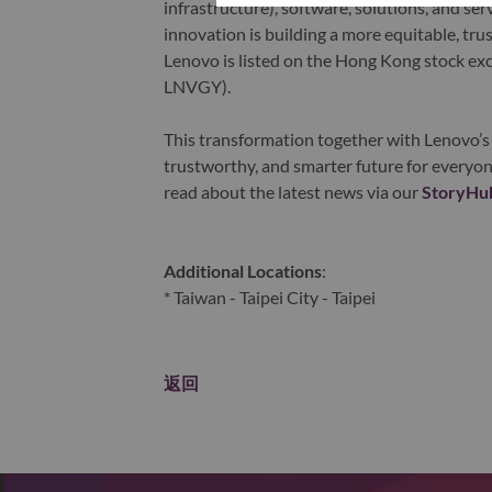
infrastructure), software, solutions, and s
innovation is building a more equitable, tr
Lenovo is listed on the Hong Kong stock e
LNVGY).
This transformation together with Lenovo’s 
trustworthy, and smarter future for everyon
read about the latest news via our
StoryHu
Additional Locations
:
* Taiwan - Taipei City - Taipei
返回