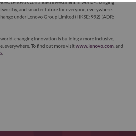
ervices. Lenovo’s continued investment in world-changing
ustworthy, and smarter future for everyone, everywhere.
xchange under Lenovo Group Limited (HKSE: 992) (ADR:
world-changing innovation is building a more inclusive,
e, everywhere. To find out more visit
www.lenovo.com
, and
b
.