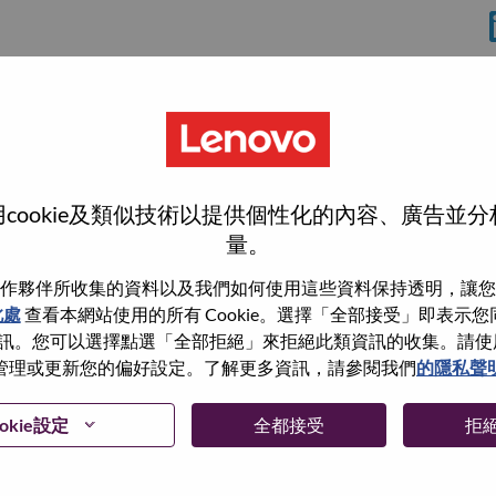
cookie及類似技術以提供個性化的內容、廣告並
量。
作夥伴所收集的資料以及我們如何使用這些資料保持透明，讓您
此處
查看本網站使用的所有 Cookie。選擇「全部接受」即表示您同意
wn what we do. We WOW our customers.
。您可以選擇點選「全部拒絕」來拒絕此類資訊的收集。請使用此 
管理或更新您的偏好設定。了解更多資訊，請參閱我們
的隱私聲
echnology powerhouse, ranked #196 in the Fortune Global
 day in 180 markets. Focused on a bold vision to deliver
 on its success as the world’s largest PC company with a full-
okie設定
全都接受
拒
d AI-optimized devices (PCs, workstations, smartphones,
edge, high performance computing and software defined