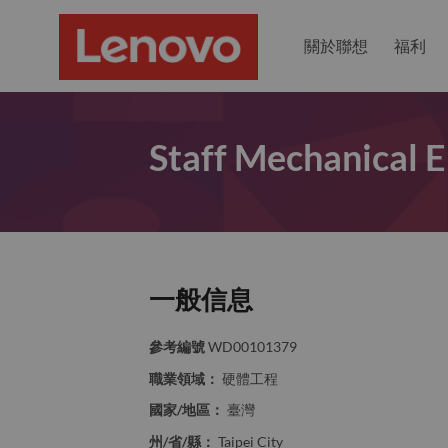
關於聯想
福利
Staff Mechanical 
一般信息
參考編號
WD00101379
職業領域：
硬體工程
國家/地區：
臺灣
州/省/縣：
Taipei City