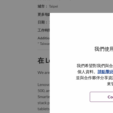
城市：
Taipei
更多地點：
Taiwan
日期：
週一, 六月 29, 2026
工作時間：
Full-time
Additional Locations
:
* Taiwan - Taipei City - Taipei
我們使用
在 Lenovo 工作的好處
我們希望對我們與合
個人資料。
請點擊
We are Lenovo. We do what we say. We o
並與合作夥伴分享資訊
來
Lenovo is a US$83 billion revenue global t
500, and serving millions of customers every
Smarter Technology for All, Lenovo has built
Co
stack portfolio of AI-enabled, AI-ready, an
tablets), infrastructure (server, storage, 