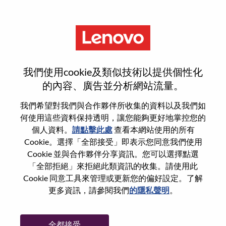
功能
Strategic Insights Analyst
我們使用cookie及類似技術以提供個性化
的內容、廣告並分析網站流量。
我們希望對我們與合作夥伴所收集的資料以及我們如
何使用這些資料保持透明，讓您能夠更好地掌控您的
一般信息
個人資料。
請點擊此處
查看本網站使用的所有
Cookie。選擇「全部接受」即表示您同意我們使用
Cookie 並與合作夥伴分享資訊。您可以選擇點選
參考編號
WD00099488
「全部拒絕」來拒絕此類資訊的收集。請使用此
職業領域：
策略與營運
Cookie 同意工具來管理或更新您的偏好設定。了解
國家/地區：
美國
更多資訊，請參閱我們
的隱私聲明
。
州/省/縣：
North Carolina
城市：
Morrisville
全都接受