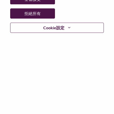
更多地點：
United States of America
日期：
週一, 六月 1, 2026
拒絕所有
工作時間：
Full-time
Cookie設定
Additional Locations
:
* United States of America - North Carolina - Morrisville
在 Lenovo 工作的好處
We are Lenovo. We do what we say. We own what we do.
We WOW our customers.
Lenovo is a US$83 billion revenue global technology
powerhouse, ranked #153 in the Fortune Global 500, and
serving millions of customers every day in 180 markets.
Focused on a bold vision to deliver Smarter Technology
for All, Lenovo has built on its success as the world’s