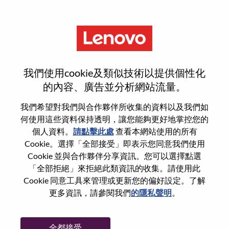
功能
Procurement Brand
我們使用cookie及類似技術以提供個性化
Management Professional
的內容、廣告並分析網站流量。
我們希望對我們與合作夥伴所收集的資料以及我們如
何使用這些資料保持透明，讓您能夠更好地掌控您的
個人資料。
請點擊此處
查看本網站使用的所有
Cookie。選擇「全部接受」即表示您同意我們使用
一般信息
Cookie 並與合作夥伴分享資訊。您可以選擇點選
「全部拒絕」來拒絕此類資訊的收集。請使用此
Cookie 同意工具來管理或更新您的偏好設定。了解
參考編號
WD00094859
更多資訊，請參閱我們
的隱私聲明
。
職業領域：
硬體工程
國家/地區：
美國
全都接受