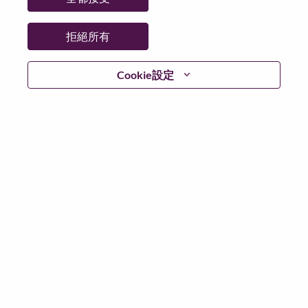
州/省/縣：
North Carolina
城市：
Morrisville
拒絕所有
更多地點：
United States of America
日期：
週三, 二月 25, 2026
Cookie設定
工作時間：
Full-time
Additional Locations
:
* United States of America - North Carolina - Morrisville
在 Lenovo 工作的好處
We are Lenovo. We do what we say. We own what we do.
We WOW our customers.
Lenovo is a US$83 billion revenue global technology
powerhouse, ranked #196 in the Fortune Global 500, and
serving millions of customers every day in 180 markets.