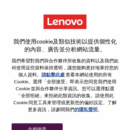
功能
System Engineer - CSP
我們使用cookie及類似技術以提供個性化
的內容、廣告並分析網站流量。
我們希望對我們與合作夥伴所收集的資料以及我們如
何使用這些資料保持透明，讓您能夠更好地掌控您的
一般信息
個人資料。
請點擊此處
查看本網站使用的所有
Cookie。選擇「全部接受」即表示您同意我們使用
Cookie 並與合作夥伴分享資訊。您可以選擇點選
參考編號
WD00099988
「全部拒絕」來拒絕此類資訊的收集。請使用此
職業領域：
硬體工程
Cookie 同意工具來管理或更新您的偏好設定。了解
國家/地區：
墨西哥
更多資訊，請參閱我們
的隱私聲明
。
州/省/縣：
Nuevo León
城市：
Monterrey
全都接受