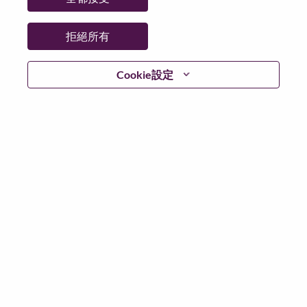
更多地點：
Mexico
日期：
週四, 六月 4, 2026
拒絕所有
工作時間：
Full-time
Cookie設定
Additional Locations
:
* Mexico - Nuevo León - Monterrey
* Mexico - Nuevo León - Monterrey
在 Lenovo 工作的好處
We are Lenovo. We do what we say. We own what we do.
We WOW our customers.
Lenovo is a US$83 billion revenue global technology
powerhouse, ranked #153 in the Fortune Global 500, and
serving millions of customers every day in 180 markets.
Focused on a bold vision to deliver Smarter Technology
for All, Lenovo has built on its success as the world’s