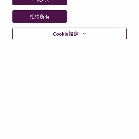
日期：
週四, 五月 21, 2026
工作時間：
Full-time
拒絕所有
Additional Locations
:
* Hong Kong
Cookie設定
在 Lenovo 工作的好處
We are Lenovo. We do what we say. We own what we do.
We WOW our customers.
Lenovo is a US$83 billion revenue global technology
powerhouse, ranked #153 in the Fortune Global 500, and
serving millions of customers every day in 180 markets.
Focused on a bold vision to deliver Smarter Technology
for All, Lenovo has built on its success as the world’s
largest PC company with a full-stack portfolio of AI-
enabled, AI-ready, and AI-optimized devices (PCs,