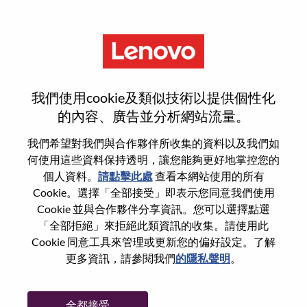
功能
Technical Officer, Broadcast
我們使用cookie及類似技術以提供個性化
的內容、廣告並分析網站流量。
我們希望對我們與合作夥伴所收集的資料以及我們如
何使用這些資料保持透明，讓您能夠更好地掌控您的
一般信息
個人資料。
請點擊此處
查看本網站使用的所有
Cookie。選擇「全部接受」即表示您同意我們使用
Cookie 並與合作夥伴分享資訊。您可以選擇點選
參考編號
WD00098120
「全部拒絕」來拒絕此類資訊的收集。請使用此
職業領域：
媒體
Cookie 同意工具來管理或更新您的偏好設定。了解
國家/地區：
香港
更多資訊，請參閱我們
的隱私聲明
。
城市：
Hong Kong
更多地點：
Hong Kong
全都接受