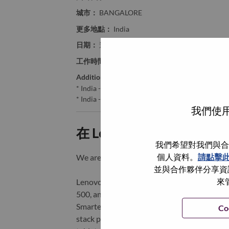
城市：
BANGALORE
更多地點：
India
日期：
週日, 九月 28, 2025
工作時間：
Full-time
Additional Locations
:
* India - Karnātaka - Bangalore
* India - Karnātaka - BANGALORE
我們使用
在 Lenovo 工作的好處
我們希望對我們與合
個人資料。
請點擊
We are Lenovo. We do what we say. We o
並與合作夥伴分享資訊
來
Lenovo is a US$83 billion revenue global t
500, and serving millions of customers every
Smarter Technology for All, Lenovo has built
Co
stack portfolio of AI-enabled, AI-ready, an