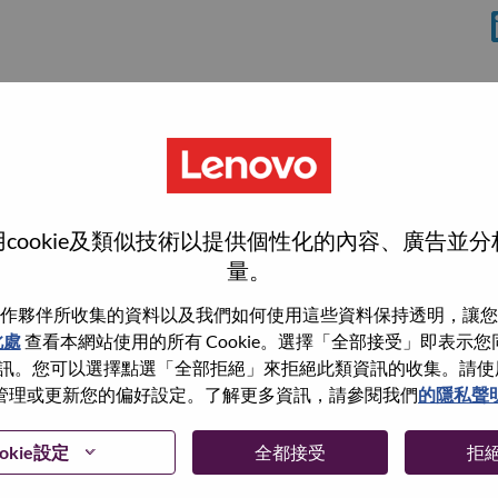
cookie及類似技術以提供個性化的內容、廣告並
量。
作夥伴所收集的資料以及我們如何使用這些資料保持透明，讓您
此處
查看本網站使用的所有 Cookie。選擇「全部接受」即表示您同意
wn what we do. We WOW our customers.
。您可以選擇點選「全部拒絕」來拒絕此類資訊的收集。請使用此 
管理或更新您的偏好設定。了解更多資訊，請參閱我們
的隱私聲
echnology powerhouse, ranked #153 in the Fortune Global
 day in 180 markets. Focused on a bold vision to deliver
 on its success as the world’s largest PC company with a full-
okie設定
全都接受
拒
d AI-optimized devices (PCs, workstations, smartphones,