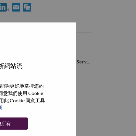
使用 LinkedIn 分享 Cyber Security - Subject Matter Expert
透過電子郵件分享 Cyber Security - Subject Matter Exper
類似職務
Endpoint Security Specialist
BANGALORE, Karnataka, 印度,
Staff Engineer - Advanced Managed Services, SSG Hybrid Cloud & AI Delivery
分析網站流
BANGALORE, Karnataka, 印度,
S4/HANA DB Engineer
能夠更好地掌控您的
BANGALORE, Karnataka, 印度,
我們使用 Cookie
Cookie 同意工具
SAP Basis & Integration Engineer
明
。
BANGALORE, Karnataka, 印度,
絕所有
瀏覽全部