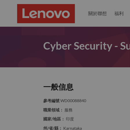
關於聯想
福利
Cyber Security - S
一般信息
參考編號
WD00088840
職業領域：
服務
國家/地區：
印度
州/省/縣：
Karnataka