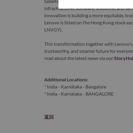
tablets), infrastructure (server, storage, 
infrastructure), software, solutions, and s
innovation is building a more equitable, tr
Lenovo is listed on the Hong Kong stock e
LNVGY).
This transformation together with Lenovo’s 
trustworthy, and smarter future for everyon
read about the latest news via our
StoryHu
Additional Locations
:
* India - Karnātaka - Bangalore
* India - Karnātaka - BANGALORE
返回