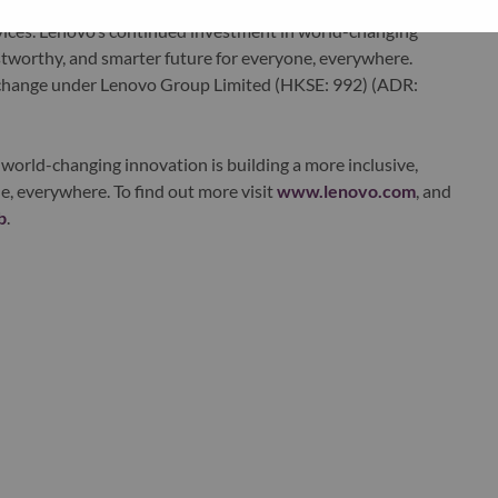
edge, high performance computing and software defined
ervices. Lenovo’s continued investment in world-changing
ustworthy, and smarter future for everyone, everywhere.
xchange under Lenovo Group Limited (HKSE: 992) (ADR:
world-changing innovation is building a more inclusive,
e, everywhere. To find out more visit
www.lenovo.com
, and
b
.