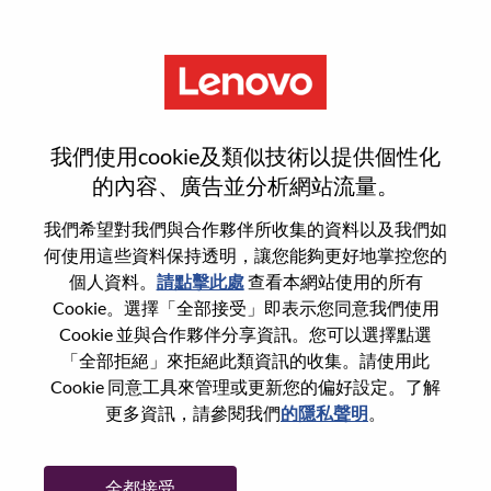
功能
登入或註冊新使用者帳戶
我們使用cookie及類似技術以提供個性化
的內容、廣告並分析網站流量。
我們希望對我們與合作夥伴所收集的資料以及我們如
何使用這些資料保持透明，讓您能夠更好地掌控您的
回訪使用者
個人資料。
請點擊此處
查看本網站使用的所有
Cookie。選擇「全部接受」即表示您同意我們使用
Cookie 並與合作夥伴分享資訊。您可以選擇點選
姓氏
「全部拒絕」來拒絕此類資訊的收集。請使用此
學位名稱
Cookie 同意工具來管理或更新您的偏好設定。了解
更多資訊，請參閱我們
的隱私聲明
。
密碼
全都接受