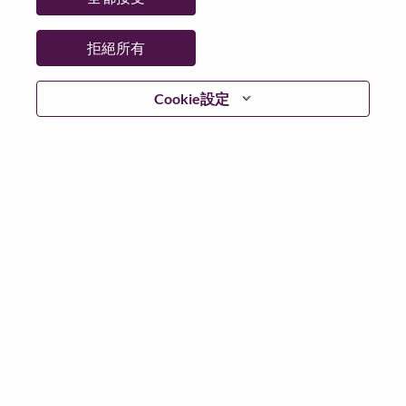
拒絕所有
登入
Cookie設定
忘記密碼了？
若你曾使用你的電子郵件申請我們的職位，你可以選擇”
忘記密碼”重新設定你的登入資料
如遇上登入問題，或無法建立帳號。請連絡我們的人力
資源部門
hrsupport@lenovo.com
請在郵件的主題寫上
“Application login issue” 及在郵件中例明你遇到的問題和
附上截圖。我們將盡快與你聯絡。
我們非常榮幸與你分享我們全新的求職網頁。你可以透
過全新的功能，隨時查閱你申請職位的狀況，訂閱新職
位發佈資訊，了解為何我們喜歡在聯想工作的資訊，和
加入聯想人才社團。