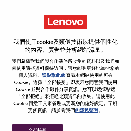
功能
登入或註冊新使用者帳戶
我們使用cookie及類似技術以提供個性化
的內容、廣告並分析網站流量。
我們希望對我們與合作夥伴所收集的資料以及我們如
何使用這些資料保持透明，讓您能夠更好地掌控您的
回訪使用者
個人資料。
請點擊此處
查看本網站使用的所有
Cookie。選擇「全部接受」即表示您同意我們使用
Cookie 並與合作夥伴分享資訊。您可以選擇點選
姓氏
「全部拒絕」來拒絕此類資訊的收集。請使用此
學位名稱
Cookie 同意工具來管理或更新您的偏好設定。了解
更多資訊，請參閱我們
的隱私聲明
。
密碼
全都接受