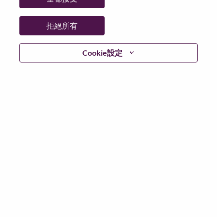
拒絕所有
登入
Cookie設定
忘記密碼了？
若你曾使用你的電子郵件申請我們的職位，你可以選擇”
忘記密碼”重新設定你的登入資料
如遇上登入問題，或無法建立帳號。請連絡我們的人力
資源部門
hrsupport@lenovo.com
請在郵件的主題寫上
“Application login issue” 及在郵件中例明你遇到的問題和
附上截圖。我們將盡快與你聯絡。
我們非常榮幸與你分享我們全新的求職網頁。你可以透
過全新的功能，隨時查閱你申請職位的狀況，訂閱新職
位發佈資訊，了解為何我們喜歡在聯想工作的資訊，和
加入聯想人才社團。