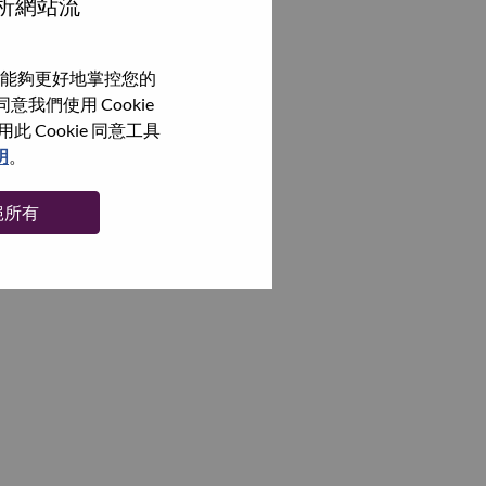
分析網站流
能夠更好地掌控您的
我們使用 Cookie
Cookie 同意工具
明
。
絕所有