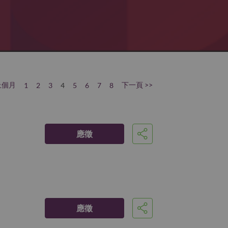
上個月
下一頁 >>
1
2
3
4
5
6
7
8
應徵
分享
應徵
分享