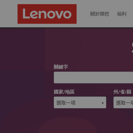
關於聯想
福利
搜尋開放職位
關鍵字
國家/地區
州/省/縣