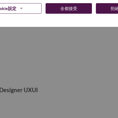
okie設定
全都接受
拒
ger
 Designer UXUI