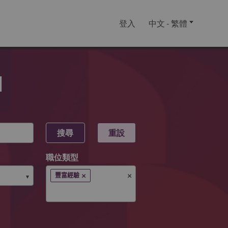
登入
中文 - 繁體
u
搜尋
重設
職位類型
×
×
豐富經驗