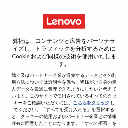
Menu
Sign In or Register for a new
弊社は、コンテンツと広告をパーソナラ
user account
イズし、トラフィックを分析するために
Cookie および同様の技術を使用いたしま
す。
我々又はパートナー企業が収集するデータとその利
用方法については透明性を保ち、皆様がご自身の個
既存ユーザー
人データを最適に管理できるようにしたいと考えて
います。このサイトで使用されているすべてのクッ
キーをご確認いただくには、
こちらをクリック
し
Last Name
てください。「すべてを受け入れる」を選択する
Degree name
と、クッキーの使用およびパートナー企業との情報
共有に同意したことになります。「すべて拒否」を