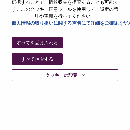
選択することで、情報収集を拒否することも可能で
Password
す。このクッキー同意ツールを使用して、設定の管
理や更新を行ってください。
個人情報の取り扱いに関する声明にて詳細をご確認くだ
ログイン
すべてを受け入れる
パスワードを忘れましたか？
すべて拒否する
現在募集中の職種に最近応募しましたでしょうか。そ
クッキーの設定
の場合、あなたのメールアドレスは当社のシステムに
保存されています。 よって「Forget Password?」をク
リックして頂ければ、リセットしてログインできま
す。
ログインや新規ユーザーとしての登録時に問題が発生
した場合は、エラーの詳細内容と該当するスクリーン
ショットのデータを添えて、当社HRサポート 担当
hrsupport@lenovo.com
までお問い合わせ頂けますか。