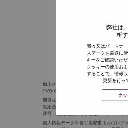
デバイスから
弊社は
析す
我々又はパートナー
人データを最適に管
キーをご確認いただ
クッキーの使用およ
することで、情報収
更新を行っ
適用されるデータ保護法およびレノボの
CVから特別なカテゴリーや機微な個人情
クッ
機微な個人情報の例には、以下が含まれ
働組合の加入；健康データ；性的指向；ジ
番号（税務識別番号を含む）；クレジット
個人情報データを含む履歴書またはレジュ