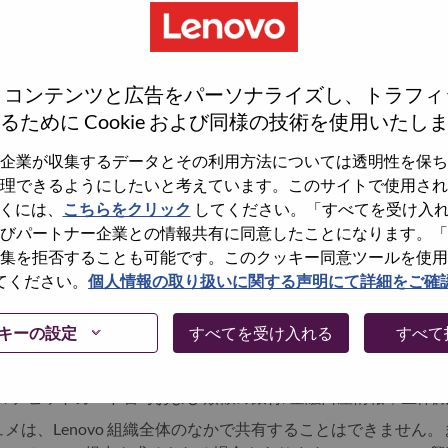
コピーペースト
履歴書なし
、コンテンツと広告をパーソナライズし、トラフィ
るために Cookie および同様の技術を使用いたし
Already registered?
企業が収集するデータとその利用方法については透明性を保ち
理できるようにしたいと考えています。このサイトで使用され
くには、
こちらをクリック
してください。「すべてを受け入
LOGIN
びパートナー企業との情報共有に同意したことになります。「
集を拒否することも可能です。このクッキー同意ツールを使用
てください。
個人情報の取り扱いに関する声明にて詳細をご確
データプライバシー原則に従い、レノボのポジションやタレン
報を削除するようお願いいたします。
キーの設定
すべてを受け入れる
すべて
ますが、これに限定されません：人種または民族的出自；宗教的
ェンダーアイデンティティ；障害；身元調査；米国の社会保障番
/デビットカード番号および類似の銀行/金融口座情報；生体識
メは、Lenovo 組織全体のなかで共有することはできません