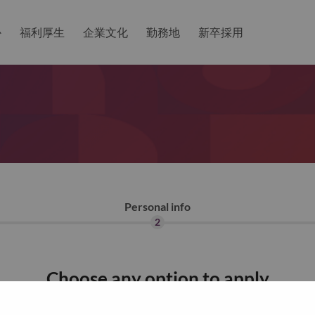
か
福利厚生
企業文化
勤務地
新卒採用
Personal info
2
Choose any option to apply