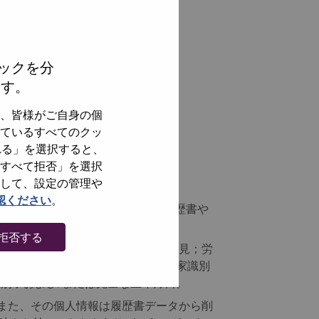
ックを分
ます。
、皆様がご自身の個
ているすべてのクッ
れる」を選択すると、
すべて拒否」を選択
して、設定の管理や
認ください
。
トコミュニティに応募する前に、履歴書や
拒否する
または哲学的信念；政治的所属/意見；労
号（SSN）および類似の政府/国家識別
別子および/または完全な生年月日。
。また、その個人情報は履歴書データから削