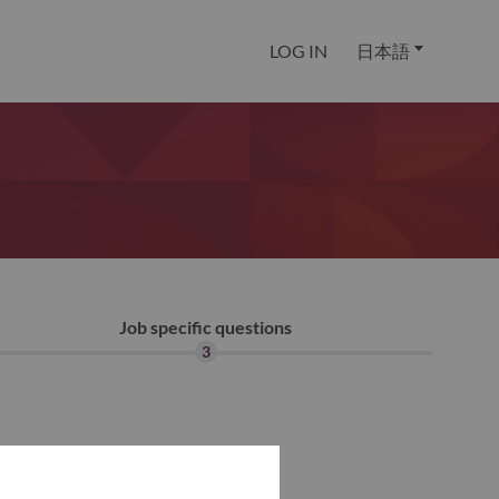
LOG IN
日本語
Job specific questions
3