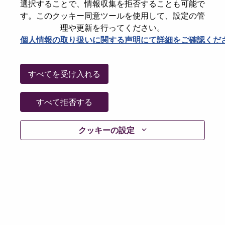
選択することで、情報収集を拒否することも可能で
パスワードをリセットください
E-mail
*
す。このクッキー同意ツールを使用して、設定の管
理や更新を行ってください。
個人情報の取り扱いに関する声明にて詳細をご確認くだ
Continue
すべてを受け入れる
Go Back
すべて拒否する
クッキーの設定
Lenovo.com
Privacy
|
Terms of use
|
FAQs
Follow
WeAreLenovo
|
Cookie Consent Tool
© 2026 Lenovo. All rights reserved