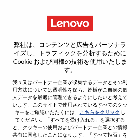
Menu
Reset password
弊社は、コンテンツと広告をパーソナラ
イズし、トラフィックを分析するために
Cookie および同様の技術を使用いたしま
本当にパスワードをリセットします
す。
か？
我々又はパートナー企業が収集するデータとその利
用方法については透明性を保ち、皆様がご自身の個
Enter the email address associated with your
人データを最適に管理できるようにしたいと考えて
account, then click "Continue".
います。このサイトで使用されているすべてのクッ
キーをご確認いただくには、
こちらをクリック
し
パスワードをリセットするためにリンクを
てください。「すべてを受け入れる」を選択する
emailに送ります
と、クッキーの使用およびパートナー企業との情報
共有に同意したことになります。「すべて拒否」を