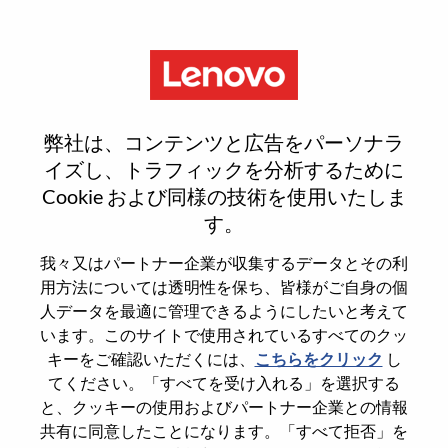
Menu
Reset password
弊社は、コンテンツと広告をパーソナラ
イズし、トラフィックを分析するために
Cookie および同様の技術を使用いたしま
本当にパスワードをリセットします
す。
か？
我々又はパートナー企業が収集するデータとその利
用方法については透明性を保ち、皆様がご自身の個
Enter the email address associated with your
人データを最適に管理できるようにしたいと考えて
account, then click "Continue".
います。このサイトで使用されているすべてのクッ
キーをご確認いただくには、
こちらをクリック
し
パスワードをリセットするためにリンクを
てください。「すべてを受け入れる」を選択する
emailに送ります
と、クッキーの使用およびパートナー企業との情報
共有に同意したことになります。「すべて拒否」を