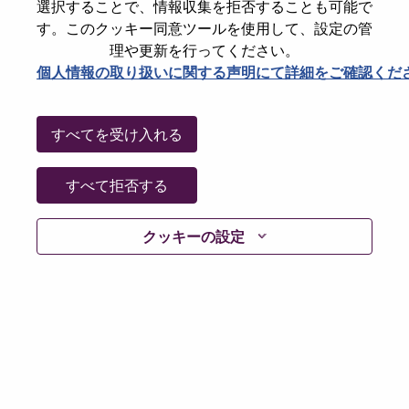
選択することで、情報収集を拒否することも可能で
パスワードをリセットください
E-mail
*
す。このクッキー同意ツールを使用して、設定の管
理や更新を行ってください。
個人情報の取り扱いに関する声明にて詳細をご確認くだ
Continue
すべてを受け入れる
Go Back
すべて拒否する
クッキーの設定
Lenovo.com
Privacy
|
Terms of use
|
FAQs
Follow
WeAreLenovo
|
Cookie Consent Tool
© 2026 Lenovo. All rights reserved