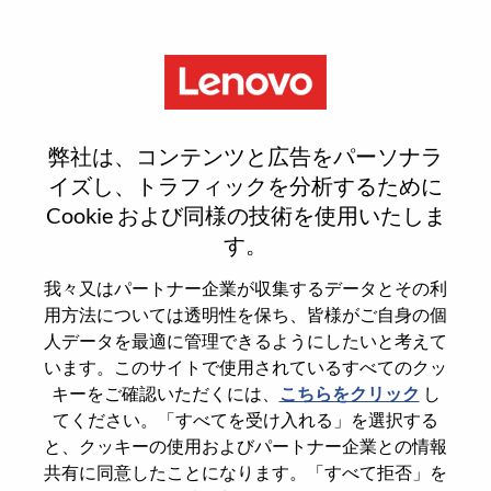
Menu
Reset password
弊社は、コンテンツと広告をパーソナラ
イズし、トラフィックを分析するために
Cookie および同様の技術を使用いたしま
本当にパスワードをリセットします
す。
か？
我々又はパートナー企業が収集するデータとその利
用方法については透明性を保ち、皆様がご自身の個
Enter the email address associated with your
人データを最適に管理できるようにしたいと考えて
account, then click "Continue".
います。このサイトで使用されているすべてのクッ
キーをご確認いただくには、
こちらをクリック
し
パスワードをリセットするためにリンクを
てください。「すべてを受け入れる」を選択する
emailに送ります
と、クッキーの使用およびパートナー企業との情報
共有に同意したことになります。「すべて拒否」を