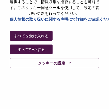
選択することで、情報収集を拒否することも可能で
パスワードをリセットください
E-mail
*
す。このクッキー同意ツールを使用して、設定の管
理や更新を行ってください。
個人情報の取り扱いに関する声明にて詳細をご確認くだ
Continue
すべてを受け入れる
Go Back
すべて拒否する
クッキーの設定
Lenovo.com
Privacy
|
Terms of use
|
FAQs
Follow
WeAreLenovo
|
Cookie Consent Tool
© 2026 Lenovo. All rights reserved