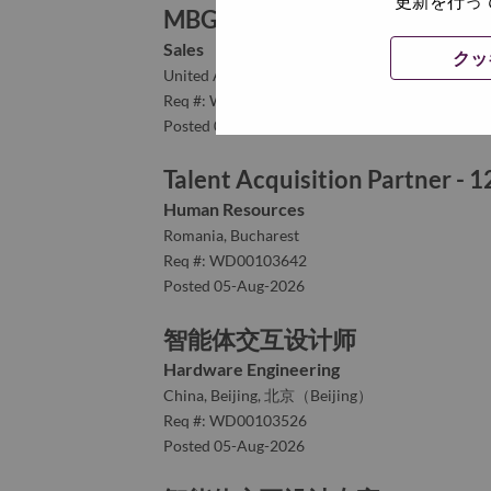
更新を行っ
MBG Telco Sales Executive, Gu
Sales
クッ
United Arab Emirates, Dubai, Dubai
Req #: WD00103600
Posted 05-Aug-2026
Talent Acquisition Partner - 
Human Resources
Romania, Bucharest
Req #: WD00103642
Posted 05-Aug-2026
智能体交互设计师
Hardware Engineering
China, Beijing, 北京（Beijing）
Req #: WD00103526
Posted 05-Aug-2026