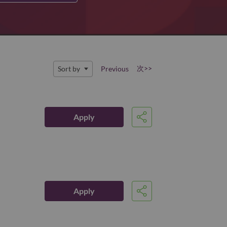
次>>
Sort by
Previous
Apply
Share
Apply
Share