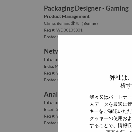
Packaging Designer - Gaming
Product Management
China, Beijing, 北京（Beijing）
Req #: WD00103301
Posted 05-Aug-2026
Network Management SME
Information Technology
India, Maharashtra, Mumbai
Req #: WD00103611
弊社は
Posted 05-Aug-2026
析す
Analista de Suporte em Campo
我々又はパートナー
Information Technology
人データを最適に管
Brazil, São Paulo, Sao Paulo
キーをご確認いただ
Req #: WD00101955
クッキーの使用およ
Posted 05-Aug-2026
することで、情報収