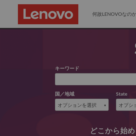
何故LENOVOなの
Search for open positions
キーワード
国／地域
State
どこから始め