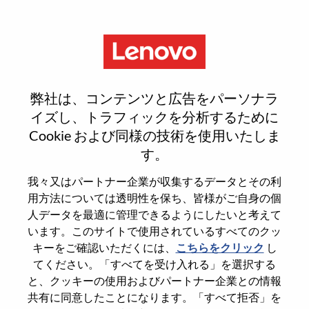
Menu
Smarter takes you
弊社は、コンテンツと広告をパーソナラ
イズし、トラフィックを分析するために
どこから始めるべきか、お分かりになりますか。
Cookie および同様の技術を使用いたしま
す。
おススメ情報を入手
我々又はパートナー企業が収集するデータとその利
用方法については透明性を保ち、皆様がご自身の個
Search for open positions
人データを最適に管理できるようにしたいと考えて
います。このサイトで使用されているすべてのクッ
Search for open positions
キーをご確認いただくには、
こちらをクリック
し
51-
てください。「すべてを受け入れる」を選択する
60
と、クッキーの使用およびパートナー企業との情報
of
Sort by
Previous
1
2
3
4
5
6
7
8
9
10
共有に同意したことになります。「すべて拒否」を
303