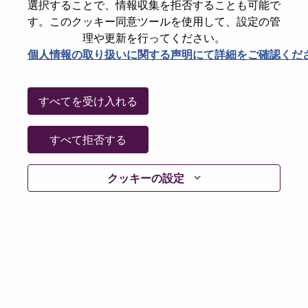
選択することで、情報収集を拒否することも可能で
jobs
す。このクッキー同意ツールを使用して、設定の管
理や更新を行ってください。
個人情報の取り扱いに関する声明にて詳細をご確認くだ
Board-Level Hardware Project Manager
Hardware Engineering
Taiwan, Taipei City, Taipei
すべてを受け入れる
Req #: WD00102594
Posted 24-Jul-2026
すべて拒否する
Apply
Shar
クッキーの設定
IT Infrastructure Operation Manager (Cantonese
Speaking)
Information Technology
Malaysia, Wilayah Persekutuan Kuala Lumpur, Kuala Lumpur
Req #: WD00103187
Posted 24-Jul-2026