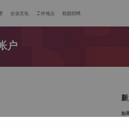
爱
企业文化
工作地点
校园招聘
帐户
新
如
以