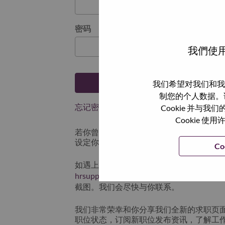
密码
我們使用
登陆
我们希望对我们和我
制您的个人数据。
忘记密码了？
Cookie 并
Cookie
若你曾近期申请过我们的职位，你的电子邮
设定你的登入资料。
Co
如遇上登录问题或无法注册为新用户时，
hrsupport@lenovo.com
请在邮件的主题注明“App
截图。我们会尽快与你联系。
我们非常荣幸和你分享我们全新的求职页
职位状态，订阅新职位发布资讯，了解工