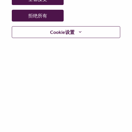
拒绝所有
登陆
Cookie设置
忘记密码了？
若你曾近期申请过我们的职位，你的电子邮箱将留存于
系统中；你可以选择“忘记密码”重新设定你的登入资料。
如遇上登录问题或无法注册为新用户时，请联系我们的
人力资源团队
hrsupport@lenovo.com
请在邮件的主题注
明“Application login issue”, 并提供你遇到的问题及截图。
我们会尽快与你联系。
我们非常荣幸和你分享我们全新的求职页面，你可以通
过全新的功能，随时查看你所申请的职位状态，订阅新
职位发布资讯，了解工作在联想的故事，及加入联想人
才社区。