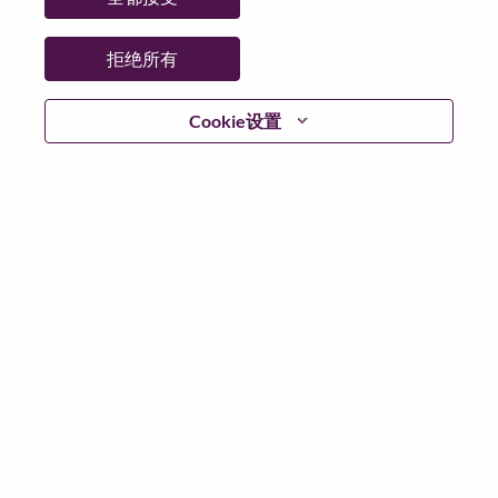
拒绝所有
不含简历
Cookie设置
已注册？
登录
根据适用此场景的数据保护法律以及联想的数据隐私原
则，我们请您在申请任何联想岗位或加入联想人才社区
之前，删除您的简历或个人信息中的所有敏感个人数据
敏感的个人数据包括但不限于：种族或民族；宗教或哲
学信仰；政治派别/观点；工会会员资格；健康数据；性
取向；性别认同；残障；背景调查；社会保障号码和类