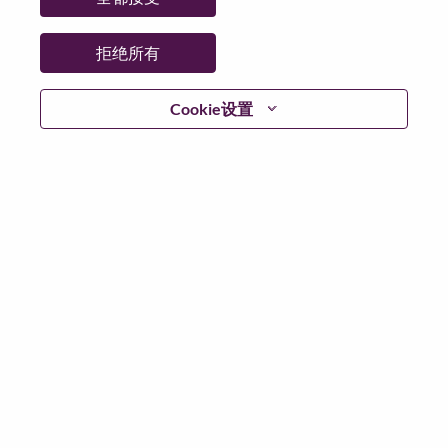
拒绝所有
不含简历
Cookie设置
已注册？
登录
根据适用此场景的数据保护法律以及联想的数据隐私原
则，我们请您在申请任何联想岗位或加入联想人才社区
之前，删除您的简历或个人信息中的所有敏感个人数据
敏感的个人数据包括但不限于：种族或民族；宗教或哲
学信仰；政治派别/观点；工会会员资格；健康数据；性
取向；性别认同；残障；背景调查；社会保障号码和类