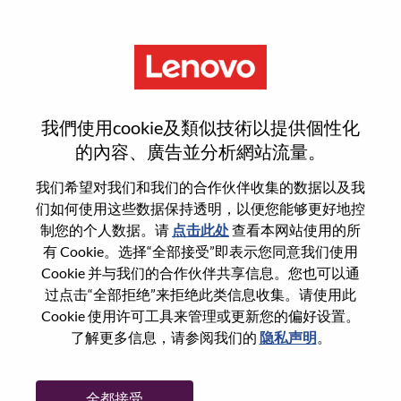
菜单
重置密码
我們使用cookie及類似技術以提供個性化
的內容、廣告並分析網站流量。
您确认要重置密码吗？
我们希望对我们和我们的合作伙伴收集的数据以及我
们如何使用这些数据保持透明，以便您能够更好地控
制您的个人数据。请
点击此处
查看本网站使用的所
Enter the email address associated with your
有 Cookie。选择“全部接受”即表示您同意我们使用
account, then click "Continue".
Cookie 并与我们的合作伙伴共享信息。您也可以通
过点击“全部拒绝”来拒绝此类信息收集。请使用此
我们将通过电子邮件向您发送一个链接以重
Cookie 使用许可工具来管理或更新您的偏好设置。
置您的密码。
了解更多信息，请参阅我们的
隐私声明
。
通过电子邮件重置密码
电子邮箱
*
全都接受