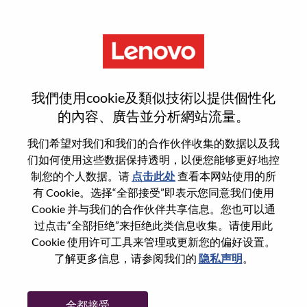
菜单
重置密码
我們使用cookie及類似技術以提供個性化
的內容、廣告並分析網站流量。
您确认要重置密码吗？
我们希望对我们和我们的合作伙伴收集的数据以及我
们如何使用这些数据保持透明，以便您能够更好地控
制您的个人数据。请
点击此处
查看本网站使用的所
Enter the email address associated with your
有 Cookie。选择“全部接受”即表示您同意我们使用
account, then click "Continue".
Cookie 并与我们的合作伙伴共享信息。您也可以通
过点击“全部拒绝”来拒绝此类信息收集。请使用此
我们将通过电子邮件向您发送一个链接以重
Cookie 使用许可工具来管理或更新您的偏好设置。
置您的密码。
了解更多信息，请参阅我们的
隐私声明
。
通过电子邮件重置密码
电子邮箱
*
全都接受