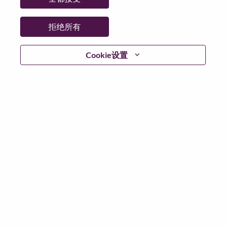
Solution Architect East Coast
Sales
拒绝所有
美国, North Carolina, Morrisville
职位编号: WD00103597
已发布 05-Aug-2026
Cookie设置
申请
分享
Sr GSC Customer Fulfillment Specialist
Supply Chain
墨西哥, Nuevo León, Monterrey
职位编号: WD00103375
已发布 05-Aug-2026
申请
分享