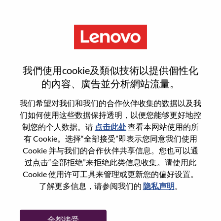
菜单
没有天花板的舞台
我們使用cookie及類似技術以提供個性化
的內容、廣告並分析網站流量。
不知道从哪里开始？
我们希望对我们和我们的合作伙伴收集的数据以及我
们如何使用这些数据保持透明，以便您能够更好地控
获取推荐
制您的个人数据。请
点击此处
查看本网站使用的所
有 Cookie。选择“全部接受”即表示您同意我们使用
搜索发布中的职位
Cookie 并与我们的合作伙伴共享信息。您也可以通
过点击“全部拒绝”来拒绝此类信息收集。请使用此
搜索发布中的职位
Cookie 使用许可工具来管理或更新您的偏好设置。
21-30 / 999+ jobs
了解更多信息，请参阅我们的
隐私声明
。
<< 上一页
下一页 >>
排序按
全都接受