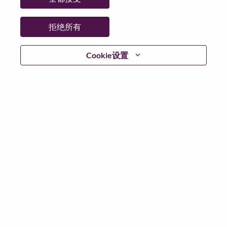
智能体交互设计专家
Hardware Engineering
拒绝所有
中国, Beijing, 北京（Beijing）
职位编号: WD00103527
已发布 05-Aug-2026
Cookie设置
申请
分享
Remote Senior Business Operations Manager
Sales Support
美国, North Carolina, Morrisville
职位编号: WD00103607
已发布 05-Aug-2026
申请
分享