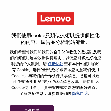
菜单
没有天花板的舞台
我們使用cookie及類似技術以提供個性化
的內容、廣告並分析網站流量。
不知道从哪里开始？
我们希望对我们和我们的合作伙伴收集的数据以及我
们如何使用这些数据保持透明，以便您能够更好地控
获取推荐
制您的个人数据。请
点击此处
查看本网站使用的所
有 Cookie。选择“全部接受”即表示您同意我们使用
搜索发布中的职位
Cookie 并与我们的合作伙伴共享信息。您也可以通
过点击“全部拒绝”来拒绝此类信息收集。请使用此
搜索发布中的职位
Cookie 使用许可工具来管理或更新您的偏好设置。
31-40 / 999+ jobs
了解更多信息，请参阅我们的
隐私声明
。
<< 上一页
下一页 >>
排序按
全都接受