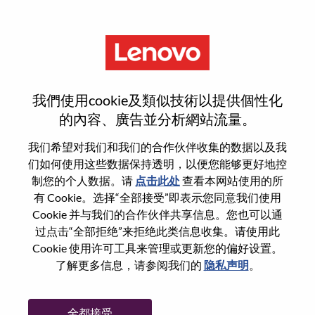
菜单
没有天花板的舞台
我們使用cookie及類似技術以提供個性化
的內容、廣告並分析網站流量。
不知道从哪里开始？
我们希望对我们和我们的合作伙伴收集的数据以及我
们如何使用这些数据保持透明，以便您能够更好地控
获取推荐
制您的个人数据。请
点击此处
查看本网站使用的所
有 Cookie。选择“全部接受”即表示您同意我们使用
搜索发布中的职位
Cookie 并与我们的合作伙伴共享信息。您也可以通
过点击“全部拒绝”来拒绝此类信息收集。请使用此
搜索发布中的职位
Cookie 使用许可工具来管理或更新您的偏好设置。
121-
了解更多信息，请参阅我们的
隐私声明
。
<<
130
上
/
排序按
7
8
9
10
11
12
13
14
15
16
一
229
页
全都接受