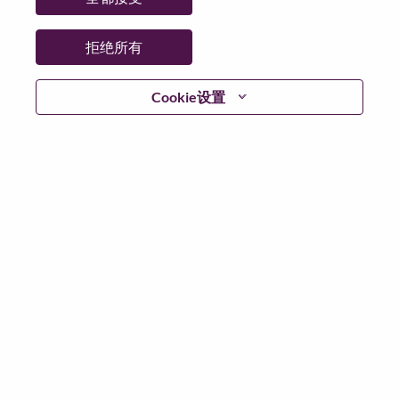
jobs
拒绝所有
Senior Solutions Engineer, Infrastructure
Cookie设置
Sales
挪威, Oslo
职位编号: WD00101068
已发布 30-Jun-2026
申请
分享
Solutions & Services Executive (SSE) m/f/d –
Smart Manufacturing, EMEA
Sales
德国, Stuttgart
职位编号: WD00100134
已发布 30-Jun-2026