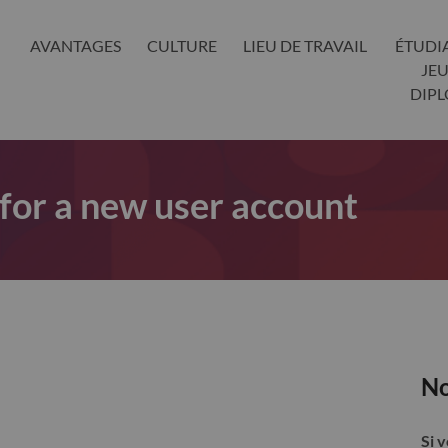
AVANTAGES
CULTURE
LIEU DE TRAVAIL
ÉTUDI
JE
DIP
 for a new user account
No
Si 