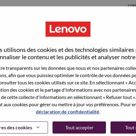
com
 utilisons des cookies et des technologies similaires
naliser le contenu et les publicités et analyser notre 
e transparents sur les données que nous et nos partenaires collec
sons, afin que vous puissiez optimiser le contrôle de vos données pe
nsulter tous les cookies utilisés sur ce site. En sélectionnant « Ac
ation des cookies et le partage d'informations avec nos partenaire
sauvegardé votre adresse email dans nos
de cette collecte d'informations en sélectionnant « Refuser tout ». 
 pour réinitialiser votre compte et vous
 aux cookies pour gérer ou mettre à jour vos préférences. Pour en
déclaration de confidentialité
.
 connecter ou pour vous inscrire, merci de
te:
hrsupport@lenovo.com
et de décrire en anglais
es des cookies
Tout accepter
Tout 
nclure "applicant Login Issue" dans l'objet du