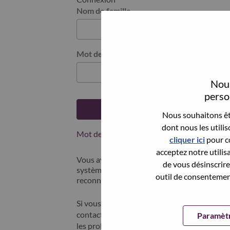
Nom de famille
Mot de passe
Nous
person
Se connecter
Nous souhaitons êtr
dont nous les utili
Mot de passe oublié ?
cliquer ici
pour co
acceptez notre utilis
Vous avez postulé récemment ? Nous avons 
de vous désinscrire 
systèmes; sélectionner "mot de passe oublié"
outil de consentement
reconnecter.
Si vous rencontrez des difficultés pour vous
contacter nos équipes RH à l'adresse suivan
Paramètr
les problèmes que vous rencontrez. Merci d'i