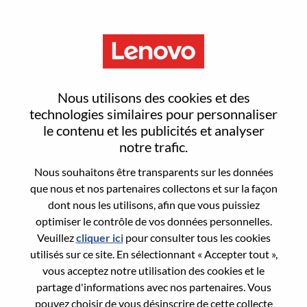
Menu
Register
Nous utilisons des cookies et des
technologies similaires pour personnaliser
le contenu et les publicités et analyser
Select your resume
1
/3
notre trafic.
Nous souhaitons être transparents sur les données
Choose any option to apply
que nous et nos partenaires collectons et sur la façon
dont nous les utilisons, afin que vous puissiez
optimiser le contrôle de vos données personnelles.
Veuillez
cliquer ici
pour consulter tous les cookies
Depuis l’appareil
utilisés sur ce site. En sélectionnant « Accepter tout »,
vous acceptez notre utilisation des cookies et le
partage d'informations avec nos partenaires. Vous
Copier et coller
pouvez choisir de vous désinscrire de cette collecte