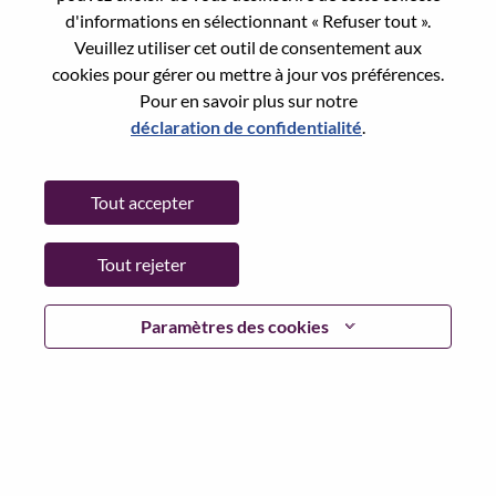
d'informations en sélectionnant « Refuser tout ».
Veuillez utiliser cet outil de consentement aux
Sans CV
cookies pour gérer ou mettre à jour vos préférences.
Pour en savoir plus sur notre
déclaration de confidentialité
.
Already registered?
Tout accepter
Login
Tout rejeter
Paramètres des cookies
Conformément aux lois applicables en matière de
protection des données et aux principes de confidentialité
de Lenovo, nous vous demandons de supprimer toute
catégorie spéciale de données ou toute donnée
personnelle sensible de votre CV avant de postuler à un
poste chez Lenovo ou de rejoindre notre Communauté de
talents.