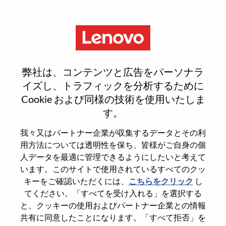
Menu
Firmware Validation Engineer
弊社は、コンテンツと広告をパーソナラ
イズし、トラフィックを分析するために
Cookie および同様の技術を使用いたしま
す。
General Information
我々又はパートナー企業が収集するデータとその利
用方法については透明性を保ち、皆様がご自身の個
Req #
WD00102021
人データを最適に管理できるようにしたいと考えて
います。このサイトで使用されているすべてのクッ
Career Area
Engineering
キーをご確認いただくには、
こちらをクリック
し
Country/Region
Taiwan
てください。「すべてを受け入れる」を選択する
State
Taipei City
と、クッキーの使用およびパートナー企業との情報
共有に同意したことになります。「すべて拒否」を
City
Taipei