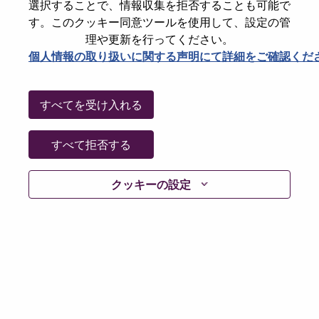
選択することで、情報収集を拒否することも可能で
Date:
火曜日, 7月 7, 2026
す。このクッキー同意ツールを使用して、設定の管
Working Time:
Full-time
理や更新を行ってください。
個人情報の取り扱いに関する声明にて詳細をご確認くだ
Additional Locations
:
* Taiwan - Taipei City - Taipei
すべてを受け入れる
Why Work at Lenovo
すべて拒否する
We are Lenovo. We do what we say. We own what we do.
We WOW our customers.
クッキーの設定
Lenovo is a US$83 billion revenue global technology
powerhouse, ranked #196 in the Fortune Global 500, and
serving millions of customers every day in 180 markets.
Focused on a bold vision to deliver Smarter Technology
for All, Lenovo has built on its success as the world’s
largest PC company with a full-stack portfolio of AI-
enabled, AI-ready, and AI-optimized devices (PCs,