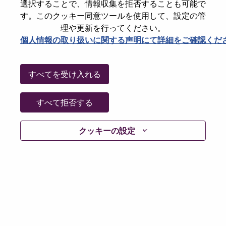
選択することで、情報収集を拒否することも可能で
Password
す。このクッキー同意ツールを使用して、設定の管
理や更新を行ってください。
個人情報の取り扱いに関する声明にて詳細をご確認くだ
ログイン
すべてを受け入れる
パスワードを忘れましたか？
すべて拒否する
現在募集中の職種に最近応募しましたでしょうか。そ
クッキーの設定
の場合、あなたのメールアドレスは当社のシステムに
保存されています。 よって「Forget Password?」をク
リックして頂ければ、リセットしてログインできま
す。
ログインや新規ユーザーとしての登録時に問題が発生
した場合は、エラーの詳細内容と該当するスクリーン
ショットのデータを添えて、当社HRサポート 担当
hrsupport@lenovo.com
までお問い合わせ頂けますか。