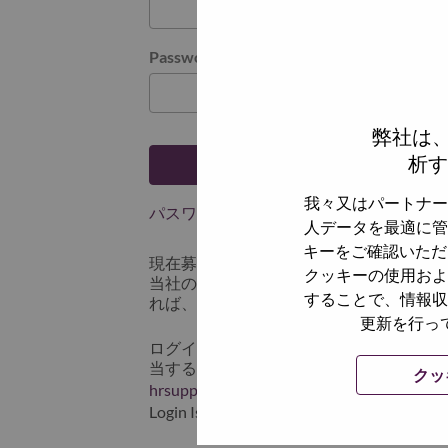
Password
弊社は
析す
ログイン
我々又はパートナー
パスワードを忘れましたか？
人データを最適に管
キーをご確認いただ
現在募集中の職種に最近応募しましたで
クッキーの使用およ
当社のシステムに保存されています。 よって「
することで、情報収
れば、リセットしてログインできます。
更新を行っ
ログインや新規ユーザーとしての登録時
当するスクリーンショットのデータを添え
クッ
hrsupport@lenovo.com
までお問い合わせ頂
Login Issue」と入れてください。