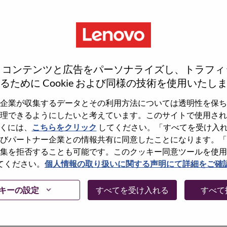
、コンテンツと広告をパーソナライズし、トラフィ
るために Cookie および同様の技術を使用いたし
企業が収集するデータとその利用方法については透明性を保ち
理できるようにしたいと考えています。このサイトで使用され
くには、
こちらをクリック
してください。「すべてを受け入
しょうか。その場合、あなたのメールアドレスは
びパートナー企業との情報共有に同意したことになります。「
Forget Password?」をクリックして頂け
集を拒否することも可能です。このクッキー同意ツールを使用
てください。
個人情報の取り扱いに関する声明にて詳細をご確
に問題が発生した場合は、エラーの詳細内容と該
て、当社HRサポート 担当
キーの設定
すべてを受け入れる
すべて
けますか。またメールの件名に「Applicant
内容を確認後、サポート担当よりご連絡いたします。