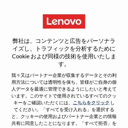
Menu
Sign In or Register for a new
弊社は、コンテンツと広告をパーソナラ
user account
イズし、トラフィックを分析するために
Cookie および同様の技術を使用いたしま
す。
我々又はパートナー企業が収集するデータとその利
用方法については透明性を保ち、皆様がご自身の個
既存ユーザー
人データを最適に管理できるようにしたいと考えて
います。このサイトで使用されているすべてのクッ
キーをご確認いただくには、
こちらをクリック
し
Last Name
てください。「すべてを受け入れる」を選択する
Degree name
と、クッキーの使用およびパートナー企業との情報
共有に同意したことになります。「すべて拒否」を