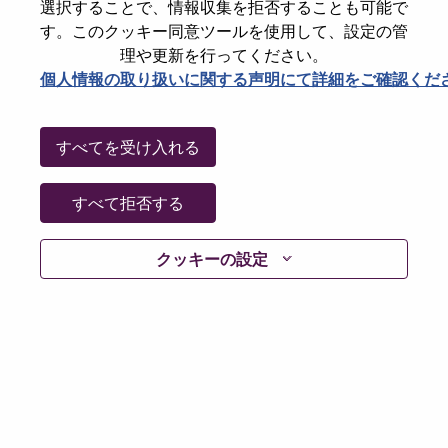
選択することで、情報収集を拒否することも可能で
Password
す。このクッキー同意ツールを使用して、設定の管
理や更新を行ってください。
個人情報の取り扱いに関する声明にて詳細をご確認くだ
ログイン
すべてを受け入れる
パスワードを忘れましたか？
すべて拒否する
現在募集中の職種に最近応募しましたでしょうか。そ
クッキーの設定
の場合、あなたのメールアドレスは当社のシステムに
保存されています。 よって「Forget Password?」をク
リックして頂ければ、リセットしてログインできま
す。
ログインや新規ユーザーとしての登録時に問題が発生
した場合は、エラーの詳細内容と該当するスクリーン
ショットのデータを添えて、当社HRサポート 担当
hrsupport@lenovo.com
までお問い合わせ頂けますか。