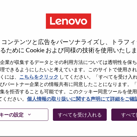
、コンテンツと広告をパーソナライズし、トラフィ
るために Cookie および同様の技術を使用いたし
企業が収集するデータとその利用方法については透明性を保ち
理できるようにしたいと考えています。このサイトで使用され
くには、
こちらをクリック
してください。「すべてを受け入
しょうか。その場合、あなたのメールアドレスは
びパートナー企業との情報共有に同意したことになります。「
Forget Password?」をクリックして頂け
集を拒否することも可能です。このクッキー同意ツールを使用
てください。
個人情報の取り扱いに関する声明にて詳細をご確
に問題が発生した場合は、エラーの詳細内容と該
て、当社HRサポート 担当
キーの設定
すべてを受け入れる
すべて
けますか。またメールの件名に「Applicant
内容を確認後、サポート担当よりご連絡いたします。