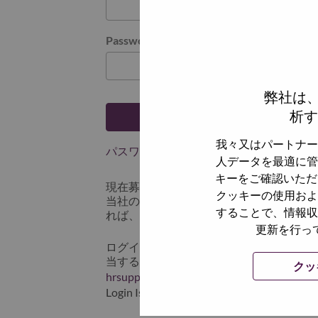
Password
弊社は
析す
ログイン
我々又はパートナー
パスワードを忘れましたか？
人データを最適に管
キーをご確認いただ
現在募集中の職種に最近応募しましたで
クッキーの使用およ
当社のシステムに保存されています。 よって「
することで、情報収
れば、リセットしてログインできます。
更新を行っ
ログインや新規ユーザーとしての登録時
当するスクリーンショットのデータを添え
クッ
hrsupport@lenovo.com
までお問い合わせ頂
Login Issue」と入れてください。