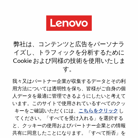
Menu
Sign In or Register for a new
弊社は、コンテンツと広告をパーソナラ
user account
イズし、トラフィックを分析するために
Cookie および同様の技術を使用いたしま
す。
我々又はパートナー企業が収集するデータとその利
用方法については透明性を保ち、皆様がご自身の個
既存ユーザー
人データを最適に管理できるようにしたいと考えて
います。このサイトで使用されているすべてのクッ
キーをご確認いただくには、
こちらをクリック
し
Last Name
てください。「すべてを受け入れる」を選択する
Degree name
と、クッキーの使用およびパートナー企業との情報
共有に同意したことになります。「すべて拒否」を