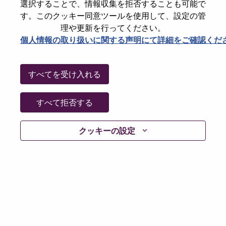
選択することで、情報収集を拒否することも可能で
Password
す。このクッキー同意ツールを使用して、設定の管
理や更新を行ってください。
個人情報の取り扱いに関する声明にて詳細をご確認くだ
ログイン
すべてを受け入れる
パスワードを忘れましたか？
すべて拒否する
現在募集中の職種に最近応募しましたでしょうか。そ
クッキーの設定
の場合、あなたのメールアドレスは当社のシステムに
保存されています。 よって「Forget Password?」をク
リックして頂ければ、リセットしてログインできま
す。
ログインや新規ユーザーとしての登録時に問題が発生
した場合は、エラーの詳細内容と該当するスクリーン
ショットのデータを添えて、当社HRサポート 担当
hrsupport@lenovo.com
までお問い合わせ頂けますか。