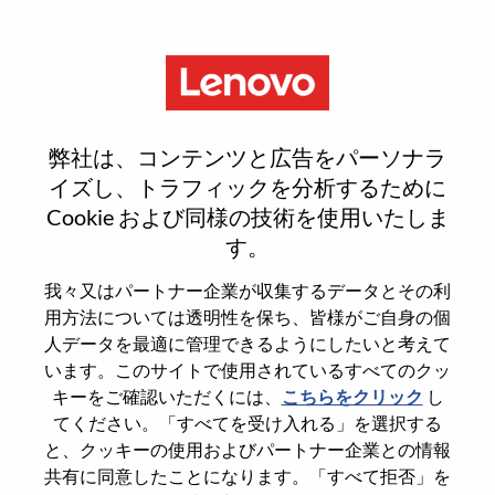
Menu
Sign In or Register for a new
弊社は、コンテンツと広告をパーソナラ
user account
イズし、トラフィックを分析するために
Cookie および同様の技術を使用いたしま
す。
我々又はパートナー企業が収集するデータとその利
用方法については透明性を保ち、皆様がご自身の個
既存ユーザー
人データを最適に管理できるようにしたいと考えて
います。このサイトで使用されているすべてのクッ
キーをご確認いただくには、
こちらをクリック
し
Last Name
てください。「すべてを受け入れる」を選択する
Degree name
と、クッキーの使用およびパートナー企業との情報
共有に同意したことになります。「すべて拒否」を