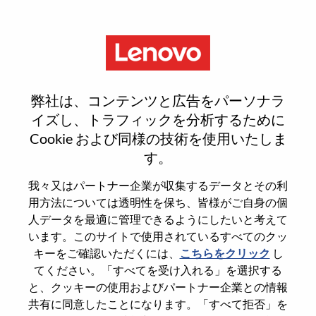
Menu
Sign In or Register for a new
弊社は、コンテンツと広告をパーソナラ
user account
イズし、トラフィックを分析するために
Cookie および同様の技術を使用いたしま
す。
我々又はパートナー企業が収集するデータとその利
用方法については透明性を保ち、皆様がご自身の個
既存ユーザー
人データを最適に管理できるようにしたいと考えて
います。このサイトで使用されているすべてのクッ
キーをご確認いただくには、
こちらをクリック
し
Last Name
てください。「すべてを受け入れる」を選択する
Degree name
と、クッキーの使用およびパートナー企業との情報
共有に同意したことになります。「すべて拒否」を