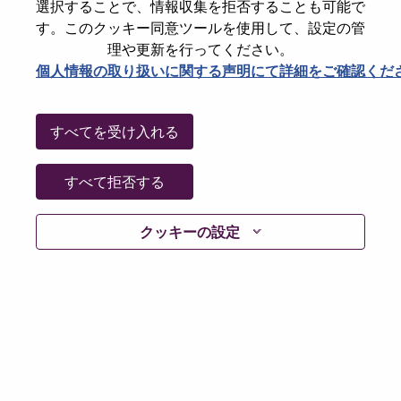
選択することで、情報収集を拒否することも可能で
Password
す。このクッキー同意ツールを使用して、設定の管
理や更新を行ってください。
個人情報の取り扱いに関する声明にて詳細をご確認くだ
ログイン
すべてを受け入れる
パスワードを忘れましたか？
すべて拒否する
現在募集中の職種に最近応募しましたでしょうか。そ
クッキーの設定
の場合、あなたのメールアドレスは当社のシステムに
保存されています。 よって「Forget Password?」をク
リックして頂ければ、リセットしてログインできま
す。
ログインや新規ユーザーとしての登録時に問題が発生
した場合は、エラーの詳細内容と該当するスクリーン
ショットのデータを添えて、当社HRサポート 担当
hrsupport@lenovo.com
までお問い合わせ頂けますか。