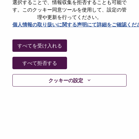
選択することで、情報収集を拒否することも可能で
Password
す。このクッキー同意ツールを使用して、設定の管
理や更新を行ってください。
個人情報の取り扱いに関する声明にて詳細をご確認くだ
ログイン
すべてを受け入れる
パスワードを忘れましたか？
すべて拒否する
現在募集中の職種に最近応募しましたでしょうか。そ
クッキーの設定
の場合、あなたのメールアドレスは当社のシステムに
保存されています。 よって「Forget Password?」をク
リックして頂ければ、リセットしてログインできま
す。
ログインや新規ユーザーとしての登録時に問題が発生
した場合は、エラーの詳細内容と該当するスクリーン
ショットのデータを添えて、当社HRサポート 担当
hrsupport@lenovo.com
までお問い合わせ頂けますか。