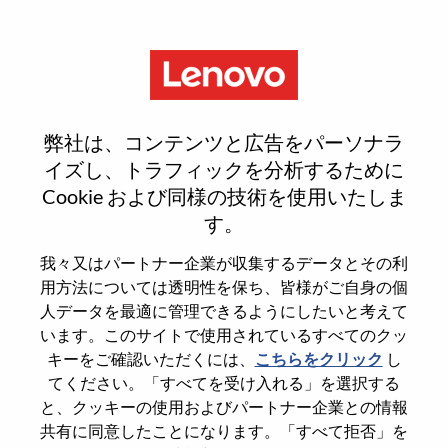
Menu
Sign In or Register for a new
弊社は、コンテンツと広告をパーソナラ
user account
イズし、トラフィックを分析するために
Cookie および同様の技術を使用いたしま
す。
我々又はパートナー企業が収集するデータとその利
用方法については透明性を保ち、皆様がご自身の個
既存ユーザー
人データを最適に管理できるようにしたいと考えて
います。このサイトで使用されているすべてのクッ
キーをご確認いただくには、
こちらをクリック
し
Last Name
てください。「すべてを受け入れる」を選択する
Degree name
と、クッキーの使用およびパートナー企業との情報
共有に同意したことになります。「すべて拒否」を