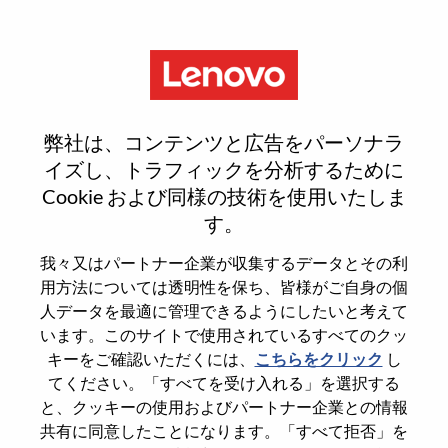
Menu
Sign In or Register for a new
弊社は、コンテンツと広告をパーソナラ
user account
イズし、トラフィックを分析するために
Cookie および同様の技術を使用いたしま
す。
我々又はパートナー企業が収集するデータとその利
用方法については透明性を保ち、皆様がご自身の個
既存ユーザー
人データを最適に管理できるようにしたいと考えて
います。このサイトで使用されているすべてのクッ
キーをご確認いただくには、
こちらをクリック
し
Last Name
てください。「すべてを受け入れる」を選択する
Degree name
と、クッキーの使用およびパートナー企業との情報
共有に同意したことになります。「すべて拒否」を