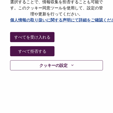
選択することで、情報収集を拒否することも可能で
Password
す。このクッキー同意ツールを使用して、設定の管
理や更新を行ってください。
個人情報の取り扱いに関する声明にて詳細をご確認くだ
ログイン
すべてを受け入れる
パスワードを忘れましたか？
すべて拒否する
現在募集中の職種に最近応募しましたでしょうか。そ
クッキーの設定
の場合、あなたのメールアドレスは当社のシステムに
保存されています。 よって「Forget Password?」をク
リックして頂ければ、リセットしてログインできま
す。
ログインや新規ユーザーとしての登録時に問題が発生
した場合は、エラーの詳細内容と該当するスクリーン
ショットのデータを添えて、当社HRサポート 担当
hrsupport@lenovo.com
までお問い合わせ頂けますか。