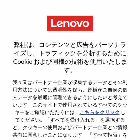
Menu
Sign In or Register for a new
弊社は、コンテンツと広告をパーソナラ
user account
イズし、トラフィックを分析するために
Cookie および同様の技術を使用いたしま
す。
我々又はパートナー企業が収集するデータとその利
用方法については透明性を保ち、皆様がご自身の個
既存ユーザー
人データを最適に管理できるようにしたいと考えて
います。このサイトで使用されているすべてのクッ
キーをご確認いただくには、
こちらをクリック
し
Last Name
てください。「すべてを受け入れる」を選択する
Degree name
と、クッキーの使用およびパートナー企業との情報
共有に同意したことになります。「すべて拒否」を