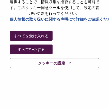
選択することで、情報収集を拒否することも可能で
Password
す。このクッキー同意ツールを使用して、設定の管
理や更新を行ってください。
個人情報の取り扱いに関する声明にて詳細をご確認くだ
ログイン
すべてを受け入れる
パスワードを忘れましたか？
すべて拒否する
現在募集中の職種に最近応募しましたでしょうか。そ
クッキーの設定
の場合、あなたのメールアドレスは当社のシステムに
保存されています。 よって「Forget Password?」をク
リックして頂ければ、リセットしてログインできま
す。
ログインや新規ユーザーとしての登録時に問題が発生
した場合は、エラーの詳細内容と該当するスクリーン
ショットのデータを添えて、当社HRサポート 担当
hrsupport@lenovo.com
までお問い合わせ頂けますか。