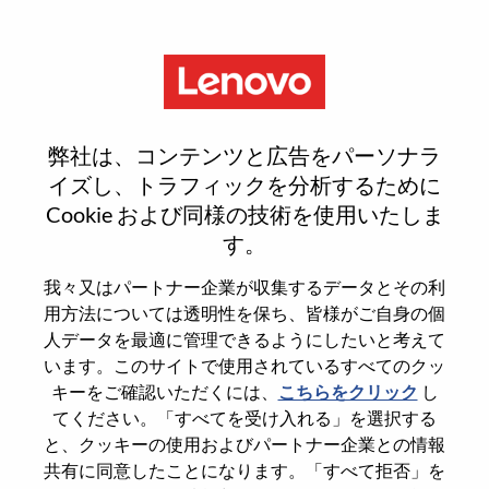
Menu
Sign In or Register for a new
弊社は、コンテンツと広告をパーソナラ
user account
イズし、トラフィックを分析するために
Cookie および同様の技術を使用いたしま
す。
我々又はパートナー企業が収集するデータとその利
用方法については透明性を保ち、皆様がご自身の個
既存ユーザー
人データを最適に管理できるようにしたいと考えて
います。このサイトで使用されているすべてのクッ
キーをご確認いただくには、
こちらをクリック
し
Last Name
てください。「すべてを受け入れる」を選択する
Degree name
と、クッキーの使用およびパートナー企業との情報
共有に同意したことになります。「すべて拒否」を