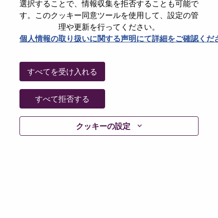
選択することで、情報収集を拒否することも可能で
Password
す。このクッキー同意ツールを使用して、設定の管
理や更新を行ってください。
個人情報の取り扱いに関する声明にて詳細をご確認くだ
ログイン
すべてを受け入れる
パスワードを忘れましたか？
すべて拒否する
現在募集中の職種に最近応募しましたでしょうか。そ
クッキーの設定
の場合、あなたのメールアドレスは当社のシステムに
保存されています。 よって「Forget Password?」をク
リックして頂ければ、リセットしてログインできま
す。
ログインや新規ユーザーとしての登録時に問題が発生
した場合は、エラーの詳細内容と該当するスクリーン
ショットのデータを添えて、当社HRサポート 担当
hrsupport@lenovo.com
までお問い合わせ頂けますか。