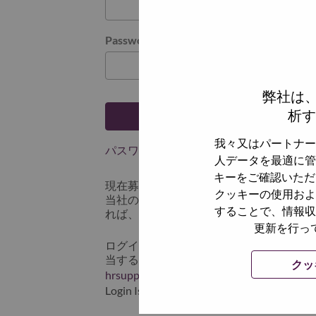
Password
弊社は
析す
ログイン
我々又はパートナー
パスワードを忘れましたか？
人データを最適に管
キーをご確認いただ
現在募集中の職種に最近応募しましたで
クッキーの使用およ
当社のシステムに保存されています。 よって「
することで、情報収
れば、リセットしてログインできます。
更新を行っ
ログインや新規ユーザーとしての登録時
当するスクリーンショットのデータを添え
クッ
hrsupport@lenovo.com
までお問い合わせ頂
Login Issue」と入れてください。