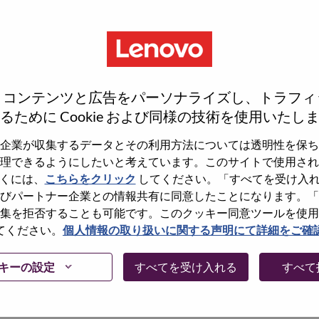
、コンテンツと広告をパーソナライズし、トラフィ
るために Cookie および同様の技術を使用いたし
企業が収集するデータとその利用方法については透明性を保ち
理できるようにしたいと考えています。このサイトで使用され
くには、
こちらをクリック
してください。「すべてを受け入
しょうか。その場合、あなたのメールアドレスは
びパートナー企業との情報共有に同意したことになります。「
Forget Password?」をクリックして頂け
集を拒否することも可能です。このクッキー同意ツールを使用
てください。
個人情報の取り扱いに関する声明にて詳細をご確
に問題が発生した場合は、エラーの詳細内容と該
て、当社HRサポート 担当
キーの設定
すべてを受け入れる
すべて
けますか。またメールの件名に「Applicant
内容を確認後、サポート担当よりご連絡いたします。