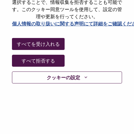
選択することで、情報収集を拒否することも可能で
Password
す。このクッキー同意ツールを使用して、設定の管
理や更新を行ってください。
個人情報の取り扱いに関する声明にて詳細をご確認くだ
ログイン
すべてを受け入れる
パスワードを忘れましたか？
すべて拒否する
現在募集中の職種に最近応募しましたでしょうか。そ
クッキーの設定
の場合、あなたのメールアドレスは当社のシステムに
保存されています。 よって「Forget Password?」をク
リックして頂ければ、リセットしてログインできま
す。
ログインや新規ユーザーとしての登録時に問題が発生
した場合は、エラーの詳細内容と該当するスクリーン
ショットのデータを添えて、当社HRサポート 担当
hrsupport@lenovo.com
までお問い合わせ頂けますか。