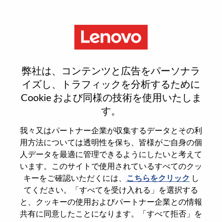
Menu
Sign In or Register for a new
弊社は、コンテンツと広告をパーソナラ
user account
イズし、トラフィックを分析するために
Cookie および同様の技術を使用いたしま
す。
我々又はパートナー企業が収集するデータとその利
用方法については透明性を保ち、皆様がご自身の個
既存ユーザー
人データを最適に管理できるようにしたいと考えて
います。このサイトで使用されているすべてのクッ
キーをご確認いただくには、
こちらをクリック
し
Last Name
てください。「すべてを受け入れる」を選択する
Degree name
と、クッキーの使用およびパートナー企業との情報
共有に同意したことになります。「すべて拒否」を