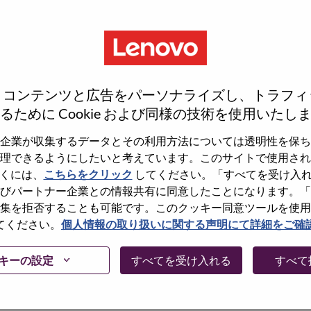
、コンテンツと広告をパーソナライズし、トラフィ
るために Cookie および同様の技術を使用いたし
企業が収集するデータとその利用方法については透明性を保ち
理できるようにしたいと考えています。このサイトで使用され
くには、
こちらをクリック
してください。「すべてを受け入
しょうか。その場合、あなたのメールアドレスは
びパートナー企業との情報共有に同意したことになります。「
Forget Password?」をクリックして頂け
集を拒否することも可能です。このクッキー同意ツールを使用
てください。
個人情報の取り扱いに関する声明にて詳細をご確
に問題が発生した場合は、エラーの詳細内容と該
て、当社HRサポート 担当
キーの設定
すべてを受け入れる
すべて
けますか。またメールの件名に「Applicant
内容を確認後、サポート担当よりご連絡いたします。