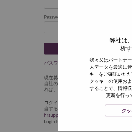
Password
弊社は
析す
ログイン
我々又はパートナー
パスワードを忘れましたか？
人データを最適に管
キーをご確認いただ
現在募集中の職種に最近応募しましたで
クッキーの使用およ
当社のシステムに保存されています。 よって「
することで、情報収
れば、リセットしてログインできます。
更新を行っ
ログインや新規ユーザーとしての登録時
当するスクリーンショットのデータを添え
クッ
hrsupport@lenovo.com
までお問い合わせ頂
Login Issue」と入れてください。