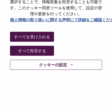
選択することで、情報収集を拒否することも可能で
Password
す。このクッキー同意ツールを使用して、設定の管
理や更新を行ってください。
個人情報の取り扱いに関する声明にて詳細をご確認くだ
ログイン
すべてを受け入れる
パスワードを忘れましたか？
すべて拒否する
現在募集中の職種に最近応募しましたでしょうか。そ
クッキーの設定
の場合、あなたのメールアドレスは当社のシステムに
保存されています。 よって「Forget Password?」をク
リックして頂ければ、リセットしてログインできま
す。
ログインや新規ユーザーとしての登録時に問題が発生
した場合は、エラーの詳細内容と該当するスクリーン
ショットのデータを添えて、当社HRサポート 担当
hrsupport@lenovo.com
までお問い合わせ頂けますか。