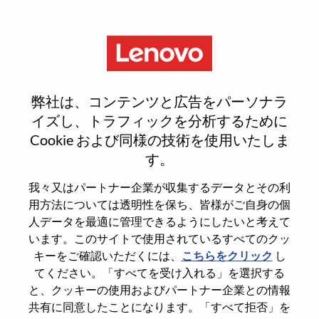
Menu
Sign In or Register for a new
弊社は、コンテンツと広告をパーソナラ
user account
イズし、トラフィックを分析するために
Cookie および同様の技術を使用いたしま
す。
我々又はパートナー企業が収集するデータとその利
用方法については透明性を保ち、皆様がご自身の個
既存ユーザー
人データを最適に管理できるようにしたいと考えて
います。このサイトで使用されているすべてのクッ
キーをご確認いただくには、
こちらをクリック
し
Last Name
てください。「すべてを受け入れる」を選択する
Degree name
と、クッキーの使用およびパートナー企業との情報
共有に同意したことになります。「すべて拒否」を