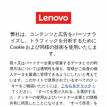
Menu
Sign In or Register for a new
弊社は、コンテンツと広告をパーソナラ
user account
イズし、トラフィックを分析するために
Cookie および同様の技術を使用いたしま
す。
我々又はパートナー企業が収集するデータとその利
用方法については透明性を保ち、皆様がご自身の個
既存ユーザー
人データを最適に管理できるようにしたいと考えて
います。このサイトで使用されているすべてのクッ
キーをご確認いただくには、
こちらをクリック
し
Last Name
てください。「すべてを受け入れる」を選択する
Degree name
と、クッキーの使用およびパートナー企業との情報
共有に同意したことになります。「すべて拒否」を