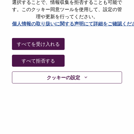
選択することで、情報収集を拒否することも可能で
Password
す。このクッキー同意ツールを使用して、設定の管
理や更新を行ってください。
個人情報の取り扱いに関する声明にて詳細をご確認くだ
ログイン
すべてを受け入れる
パスワードを忘れましたか？
すべて拒否する
現在募集中の職種に最近応募しましたでしょうか。そ
クッキーの設定
の場合、あなたのメールアドレスは当社のシステムに
保存されています。 よって「Forget Password?」をク
リックして頂ければ、リセットしてログインできま
す。
ログインや新規ユーザーとしての登録時に問題が発生
した場合は、エラーの詳細内容と該当するスクリーン
ショットのデータを添えて、当社HRサポート 担当
hrsupport@lenovo.com
までお問い合わせ頂けますか。