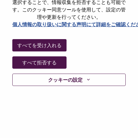
選択することで、情報収集を拒否することも可能で
Password
す。このクッキー同意ツールを使用して、設定の管
理や更新を行ってください。
個人情報の取り扱いに関する声明にて詳細をご確認くだ
ログイン
すべてを受け入れる
パスワードを忘れましたか？
すべて拒否する
現在募集中の職種に最近応募しましたでしょうか。そ
クッキーの設定
の場合、あなたのメールアドレスは当社のシステムに
保存されています。 よって「Forget Password?」をク
リックして頂ければ、リセットしてログインできま
す。
ログインや新規ユーザーとしての登録時に問題が発生
した場合は、エラーの詳細内容と該当するスクリーン
ショットのデータを添えて、当社HRサポート 担当
hrsupport@lenovo.com
までお問い合わせ頂けますか。