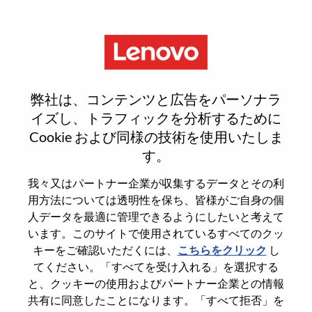
Menu
Sign In or Register for a new
弊社は、コンテンツと広告をパーソナラ
user account
イズし、トラフィックを分析するために
Cookie および同様の技術を使用いたしま
す。
我々又はパートナー企業が収集するデータとその利
用方法については透明性を保ち、皆様がご自身の個
既存ユーザー
人データを最適に管理できるようにしたいと考えて
います。このサイトで使用されているすべてのクッ
キーをご確認いただくには、
こちらをクリック
し
Last Name
てください。「すべてを受け入れる」を選択する
Degree name
と、クッキーの使用およびパートナー企業との情報
共有に同意したことになります。「すべて拒否」を