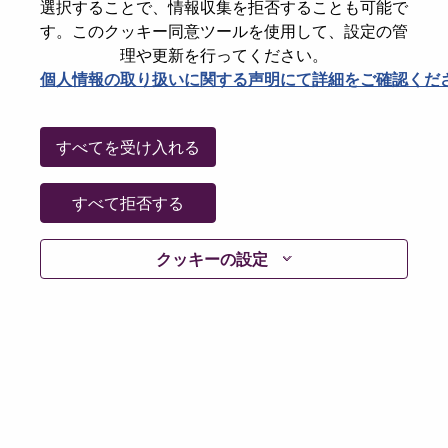
選択することで、情報収集を拒否することも可能で
Password
す。このクッキー同意ツールを使用して、設定の管
理や更新を行ってください。
個人情報の取り扱いに関する声明にて詳細をご確認くだ
ログイン
すべてを受け入れる
パスワードを忘れましたか？
すべて拒否する
現在募集中の職種に最近応募しましたでしょうか。そ
クッキーの設定
の場合、あなたのメールアドレスは当社のシステムに
保存されています。 よって「Forget Password?」をク
リックして頂ければ、リセットしてログインできま
す。
ログインや新規ユーザーとしての登録時に問題が発生
した場合は、エラーの詳細内容と該当するスクリーン
ショットのデータを添えて、当社HRサポート 担当
hrsupport@lenovo.com
までお問い合わせ頂けますか。