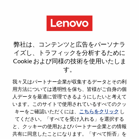
Menu
Sign In or Register for a new
弊社は、コンテンツと広告をパーソナラ
user account
イズし、トラフィックを分析するために
Cookie および同様の技術を使用いたしま
す。
我々又はパートナー企業が収集するデータとその利
用方法については透明性を保ち、皆様がご自身の個
既存ユーザー
人データを最適に管理できるようにしたいと考えて
います。このサイトで使用されているすべてのクッ
キーをご確認いただくには、
こちらをクリック
し
Last Name
てください。「すべてを受け入れる」を選択する
Degree name
と、クッキーの使用およびパートナー企業との情報
共有に同意したことになります。「すべて拒否」を