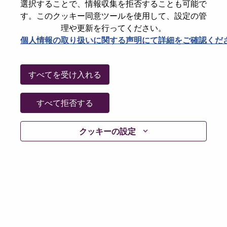
選択することで、情報収集を拒否することも可能で
Password
す。このクッキー同意ツールを使用して、設定の管
理や更新を行ってください。
個人情報の取り扱いに関する声明にて詳細をご確認くだ
ログイン
すべてを受け入れる
パスワードを忘れましたか？
すべて拒否する
現在募集中の職種に最近応募しましたでしょうか。そ
クッキーの設定
の場合、あなたのメールアドレスは当社のシステムに
保存されています。 よって「Forget Password?」をク
リックして頂ければ、リセットしてログインできま
す。
ログインや新規ユーザーとしての登録時に問題が発生
した場合は、エラーの詳細内容と該当するスクリーン
ショットのデータを添えて、当社HRサポート 担当
hrsupport@lenovo.com
までお問い合わせ頂けますか。