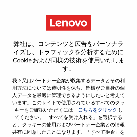
Menu
Sign In or Register for a new
弊社は、コンテンツと広告をパーソナラ
user account
イズし、トラフィックを分析するために
Cookie および同様の技術を使用いたしま
す。
我々又はパートナー企業が収集するデータとその利
用方法については透明性を保ち、皆様がご自身の個
既存ユーザー
人データを最適に管理できるようにしたいと考えて
います。このサイトで使用されているすべてのクッ
キーをご確認いただくには、
こちらをクリック
し
Last Name
てください。「すべてを受け入れる」を選択する
Degree name
と、クッキーの使用およびパートナー企業との情報
共有に同意したことになります。「すべて拒否」を